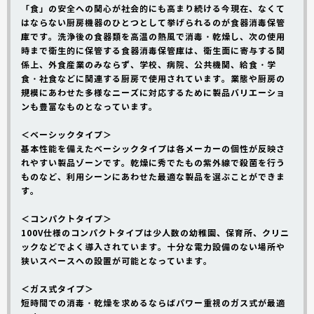
「食」の安全への関心が社会的にも高まり続ける今現在、なくて
はならない厨房機器のひとつとして挙げられるのが食器消毒保管
庫です。洗浄後の食器類を高温の熱風で消毒・乾燥し、次の使用
時まで衛生的に保管する食器消毒保管庫は、衛生面に寄与する関
係上、外食産業のみならず、学校、病院、公共機関、給食・学
食・社食などに関連する厨房で使用されています。業態や厨房の
規模にあわせた多様なニーズに対応するために製品バリエーショ
ンも豊富なものとなっています。
＜ベーシックタイプ＞
基本性能を備えたベーシックタイプは各メーカーの個性が反映さ
れやすい製品ゾーンです。乾燥に秀でたもの紫外線で殺菌を行う
ものなど、利用シーンにあわせた最適な製品を選ぶことができま
す。
＜コンパクトタイプ＞
100V仕様のコンパクトタイプは少人数の幼稚園、保育所、クリニ
ックなどでよく導入されています。十分な電力設備のない場所や
狭いスペースへの設置が可能となっています。
＜ガス式タイプ＞
短時間での消毒・乾燥を求めるならばパワー重視のガス式が最適