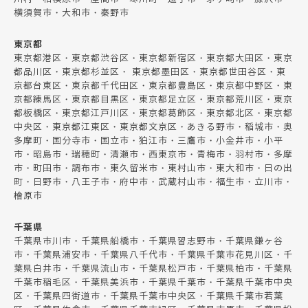
横須賀市・大和市・秦野市
東京都
東京都港区・東京都渋谷区・東京都新宿区・東京都大田区・東京
都品川区・東京都杉並区・ 東京都墨田区・東京都世田谷区・東
京都台東区・東京都千代田区・東京都豊島区・東京都中野区・東
京都練馬区・東京都目黒区・東京都足立区・東京都荒川区・東京
都板橋区・東京都江戸川区・東京都葛飾区・東京都北区・東京都
中央区・東京都江東区・東京都文京区・あきる野市・稲城市・奥
多摩町・国分寺市・国立市・狛江市・三鷹市・小金井市・小平
市・昭島市・瑞穂町・清瀬市・西東京市・青梅市・羽村市・多摩
市・町田市・調布市・東久留米市・東村山市・東大和市・日の出
町・日野市・八王子市・府中市・武蔵村山市・福生市・立川市・
檜原市
千葉県
千葉県市川市・千葉県船橋市・千葉県習志野市・千葉県鎌ヶ谷
市・千葉県浦安市・千葉県八千代市・千葉県千葉市花見川区・千
葉県白井市・千葉県流山市・千葉県松戸市・千葉県柏市・千葉県
千葉市稲毛区・千葉県美浜市・千葉県千葉市・千葉県千葉市中央
区・千葉県四街道市・千葉県千葉市中央区・千葉県千葉市若葉