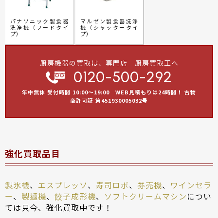
パナソニック製食器
マルゼン製食器洗浄
洗浄機（フードタイ
機（シャッタータイ
プ）
プ）
厨房機器の買取は、専門店 厨房買取王へ
0120-500-292
年中無休 受付時間 10:00～19:00 WEB見積もりは24時間！ 古物
商許可証 第451930005032号
強化買取品目
製氷機
、
エスプレッソ
、
寿司ロボ
、
券売機
、
ワインセラ
ー
、
製麺機
、
餃子成形機
、
ソフトクリームマシン
につい
ては只今、強化買取中です！