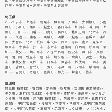
区・千葉県佐倉市・千葉県千葉市緑区・千葉県市原市・千葉県松
戸市・千葉県袖ヶ浦市・千葉県木更津市
埼玉県
さいたま市・上尾市・朝霞市・伊奈町・入間市・大利根町・小鹿
野町・小川町・桶川市・越生町・春日部市・加須市・神川町・上
郷町・川口市・川越市・川島町・騎西町・北川辺町・北本市・行
田市・久喜市・熊谷市・栗橋町・鴻巣市・越谷市・岩槻区・浦和
区・大宮区・北区・桜区・中央区・西区・緑区・南区・見沼区・
坂戸市・幸手市・狭山市・志木市・菖蒲町・白岡町・杉戸町・草
加市・秩父市・鶴ヶ島市・ときがわ町・所沢市・戸田市・長瀞
町・滑川町・新座市・蓮田市・鳩ヶ谷市・鳩山町・羽生市・飯能
市・東秩父村・東松山市・日高市・深谷市・松伏町・三郷市・美
里町・皆野町・宮代町・三芳町・毛呂山町・八潮市・横瀬町・吉
川市・吉見町・寄居町・嵐山町・和光市・鷲宮町・蕨市
茨城県
阿見町(稲敷郡)・石岡市・潮来市・稲敷市・茨城町(東茨城郡)・
牛久市大洗町(東茨城郡)・小美玉市・笠間市・鹿嶋市・かすみが
うら市・神栖市・河内町(稲敷郡)・北茨城市・古河市・五霞町(猿
島郡) ・境町(猿島郡)・桜川市・下妻市・常総市・城里町(東茨城
郡)・大子町(久慈郡)・高萩市・筑西市・つくば市・つくばみらい