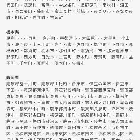
代田町・嬬恋村・富岡市・中之条町・長野原町・南牧村・沼田
市・東吾妻町・藤岡市・富士見村・前橋市・みどり市・みなかみ
町・明和町・吉井町・吉岡町
栃木県
足利市・市貝町・ 岩舟町・宇都宮市・大田原市・大平町・小山
市・鹿沼市・上三川町・さくら市・佐野市・塩谷町・下野市・高
根沢町・都賀町・栃木市・那珂川町・那須烏山市・那須塩原市・
那須町・西方町・日光市・二宮町・野木町・芳賀町・藤岡町・益
子町・壬生町・真岡市・茂木町・矢板市
静岡県
庵原郡富士川町・庵原郡由比町・伊東市・伊豆の国市・伊豆市・
下田市・賀茂郡河津町・賀茂郡松崎町・賀茂郡西伊豆町・賀茂郡
東伊豆町・賀茂郡南伊豆町・掛川市・菊川市・湖西市・御前崎
市・御殿場市・三島市・志太郡岡部町・志太郡大井川町・周智郡
森町・駿東郡小山町・駿東郡清水町・駿東郡長泉町・沼津市・焼
津市・榛原郡吉田町・榛原郡川根町・榛原郡川根本町・裾野市・
静岡市葵区・静岡市駿河区・静岡市清水区・袋井市・田方郡函南
町・島田市・藤枝市・熱海市・磐田市・浜松市西区・浜松市中
区・浜松市天竜区・浜松市東区・浜松市南区・浜松市浜北区・浜