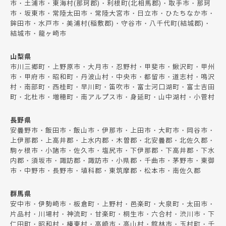
市・土浦市・東海村(那珂郡)・利根町(北相馬郡)・取手市・那珂
市・坂東市・常陸太田市・常陸大宮市・日立市・ひたちなか市・
鉾田市・水戸市・美浦村(稲敷郡)・守谷市・八千代町(結城郡)・
結城市・龍ヶ崎市
山梨県
市川三郷町・上野原市・大月市・忍野村・甲斐市・鰍沢町・甲州
市・甲府市・昭和町・丹波山村・中央市・都留市・道志村・鳴沢
村・南部町・西桂町・早川町・笛吹市・富士河口湖町・富士吉田
町・北杜市・増穂町・南アルプス市・身延町・山中湖村・小菅村
長野県
安曇野市・飯田市・飯山市・伊那市・上田市・大町市・岡谷市・
上伊那郡・上高井郡・上水内郡・木曽郡・北安曇郡・北佐久郡・
駒ヶ根市・小諸市・佐久市・塩尻市・下伊那郡・下高井郡・下水
内郡・須坂市・諏訪郡・諏訪市・小県郡・千曲市・茅野市・東御
市・中野市・長野市・埴科郡・東筑摩郡・松本市・南佐久郡
群馬県
安中市・伊勢崎市・板倉町・上野村・邑楽町・大泉町・太田市・
片品村・川場村・神流町・甘楽町・桐生市・六合村・渋川市・下
仁田町・昭和村・榛東村・高崎市・高山村・館林市・玉村町・千