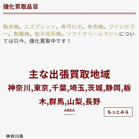
強化買取品目
製氷機
、
エスプレッソ
、
寿司ロボ
、
券売機
、
ワインセラ
ー
、
製麺機
、
餃子成形機
、
ソフトクリームマシン
につい
ては只今、強化買取中です！
主な出張買取地域
神奈川,東京,千葉,埼玉,茨城,静岡,栃
木,群馬,山梨,長野
AREA
もっとみる
神奈川県