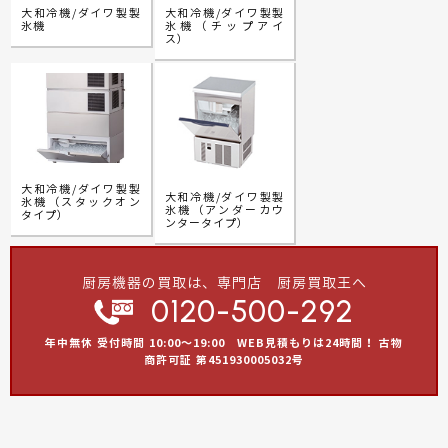
大和冷機/ダイワ製製
大和冷機/ダイワ製製
氷機
氷機（チップアイ
ス）
大和冷機/ダイワ製製
大和冷機/ダイワ製製
氷機（スタックオン
氷機（アンダーカウ
タイプ）
ンタータイプ）
厨房機器の買取は、専門店 厨房買取王へ
0120-500-292
年中無休 受付時間 10:00～19:00 WEB見積もりは24時間！ 古物
商許可証 第451930005032号