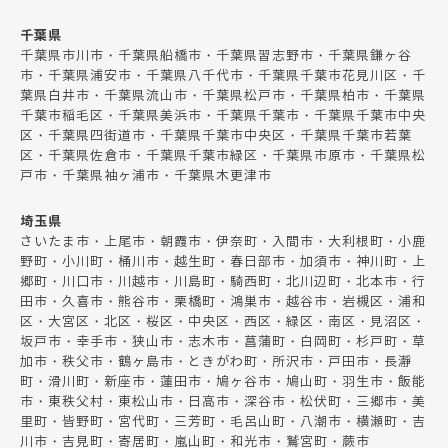
千葉県
千葉県市川市・千葉県船橋市・千葉県習志野市・千葉県鎌ヶ谷
市・千葉県浦安市・千葉県八千代市・千葉県千葉市花見川区・千
葉県白井市・千葉県流山市・千葉県松戸市・千葉県柏市・千葉県
千葉市稲毛区・千葉県美浜市・千葉県千葉市・千葉県千葉市中央
区・千葉県四街道市・千葉県千葉市中央区・千葉県千葉市若葉
区・千葉県佐倉市・千葉県千葉市緑区・千葉県市原市・千葉県松
戸市・千葉県袖ヶ浦市・千葉県木更津市
埼玉県
さいたま市・上尾市・朝霞市・伊奈町・入間市・大利根町・小鹿
野町・小川町・桶川市・越生町・春日部市・加須市・神川町・上
郷町・川口市・川越市・川島町・騎西町・北川辺町・北本市・行
田市・久喜市・熊谷市・栗橋町・鴻巣市・越谷市・岩槻区・浦和
区・大宮区・北区・桜区・中央区・西区・緑区・南区・見沼区・
坂戸市・幸手市・狭山市・志木市・菖蒲町・白岡町・杉戸町・草
加市・秩父市・鶴ヶ島市・ときがわ町・所沢市・戸田市・長瀞
町・滑川町・新座市・蓮田市・鳩ヶ谷市・鳩山町・羽生市・飯能
市・東秩父村・東松山市・日高市・深谷市・松伏町・三郷市・美
里町・皆野町・宮代町・三芳町・毛呂山町・八潮市・横瀬町・吉
川市・吉見町・寄居町・嵐山町・和光市・鷲宮町・蕨市