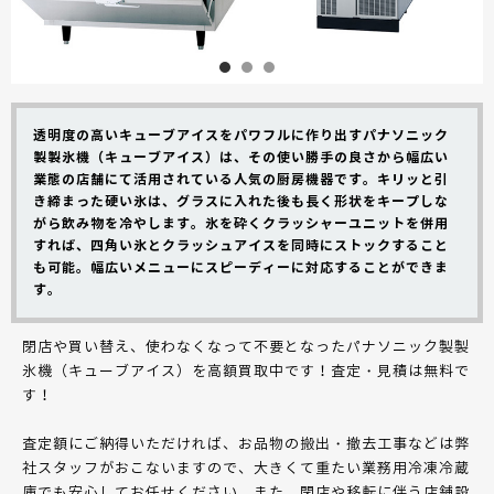
透明度の高いキューブアイスをパワフルに作り出すパナソニック
製製氷機（キューブアイス）は、その使い勝手の良さから幅広い
業態の店舗にて活用されている人気の厨房機器です。キリッと引
き締まった硬い氷は、グラスに入れた後も長く形状をキープしな
がら飲み物を冷やします。氷を砕くクラッシャーユニットを併用
すれば、四角い氷とクラッシュアイスを同時にストックすること
も可能。幅広いメニューにスピーディーに対応することができま
す。
閉店や買い替え、使わなくなって不要となったパナソニック製製
氷機（キューブアイス）を高額買取中です！査定・見積は無料で
す！
査定額にご納得いただければ、お品物の搬出・撤去工事などは弊
社スタッフがおこないますので、大きくて重たい業務用冷凍冷蔵
庫でも安心してお任せください。また、閉店や移転に伴う店舗設