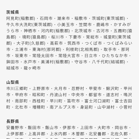
茨城県
阿見町(稲敷郡)・石岡市・潮来市・稲敷市・茨城町(東茨城郡)・
牛久市大洗町(東茨城郡)・小美玉市・笠間市・鹿嶋市・かすみが
うら市・神栖市・河内町(稲敷郡)・北茨城市・古河市・五霞町(猿
島郡) ・境町(猿島郡)・桜川市・下妻市・常総市・城里町(東茨城
郡)・大子町(久慈郡)・高萩市・筑西市・つくば市・つくばみらい
市・土浦市・東海村(那珂郡)・利根町(北相馬郡)・取手市・那珂
市・坂東市・常陸太田市・常陸大宮市・日立市・ひたちなか市・
鉾田市・水戸市・美浦村(稲敷郡)・守谷市・八千代町(結城郡)・
結城市・龍ヶ崎市
山梨県
市川三郷町・上野原市・大月市・忍野村・甲斐市・鰍沢町・甲州
市・甲府市・昭和町・丹波山村・中央市・都留市・道志村・鳴沢
村・南部町・西桂町・早川町・笛吹市・富士河口湖町・富士吉田
町・北杜市・増穂町・南アルプス市・身延町・山中湖村・小菅村
長野県
安曇野市・飯田市・飯山市・伊那市・上田市・大町市・岡谷市・
上伊那郡・上高井郡・上水内郡・木曽郡・北安曇郡・北佐久郡・