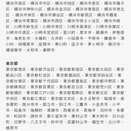
横浜市南区・横浜市中区・横浜市旭区・横浜市泉区・横浜市磯子
区・横浜市神奈川区・横浜市金沢区・横浜市港南区・横浜市港北
区 ・横浜市栄区・横浜市瀬谷区・横浜市都筑区・横浜市鶴見
区・横浜市青葉区・横浜市西区・横浜市保土ヶ谷区・横浜市緑
区・川崎市麻生区・川崎市幸区・川崎市高津区・川崎市多摩区・
川崎市中原区・川崎市宮前区・愛川町・厚木市・綾瀬市・伊勢原
市・海老名市・大磯町・大井町・小田原市・平塚市・鎌倉市・清
川村・相模原市・座間市・寒川町・逗子市・茅ヶ崎市・藤沢市・
横須賀市・大和市・秦野市
東京都
東京都港区・東京都渋谷区・東京都新宿区・東京都大田区・東京
都品川区・東京都杉並区・ 東京都墨田区・東京都世田谷区・東
京都台東区・東京都千代田区・東京都豊島区・東京都中野区・東
京都練馬区・東京都目黒区・東京都足立区・東京都荒川区・東京
都板橋区・東京都江戸川区・東京都葛飾区・東京都北区・東京都
中央区・東京都江東区・東京都文京区・あきる野市・稲城市・奥
多摩町・国分寺市・国立市・狛江市・三鷹市・小金井市・小平
市・昭島市・瑞穂町・清瀬市・西東京市・青梅市・羽村市・多摩
市・町田市・調布市・東久留米市・東村山市・東大和市・日の出
町・日野市・八王子市・府中市・武蔵村山市・福生市・立川市・
檜原市