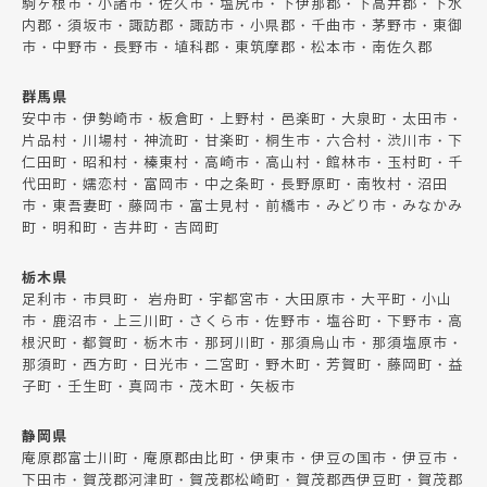
駒ヶ根市・小諸市・佐久市・塩尻市・下伊那郡・下高井郡・下水
内郡・須坂市・諏訪郡・諏訪市・小県郡・千曲市・茅野市・東御
市・中野市・長野市・埴科郡・東筑摩郡・松本市・南佐久郡
群馬県
安中市・伊勢崎市・板倉町・上野村・邑楽町・大泉町・太田市・
片品村・川場村・神流町・甘楽町・桐生市・六合村・渋川市・下
仁田町・昭和村・榛東村・高崎市・高山村・館林市・玉村町・千
代田町・嬬恋村・富岡市・中之条町・長野原町・南牧村・沼田
市・東吾妻町・藤岡市・富士見村・前橋市・みどり市・みなかみ
町・明和町・吉井町・吉岡町
栃木県
足利市・市貝町・ 岩舟町・宇都宮市・大田原市・大平町・小山
市・鹿沼市・上三川町・さくら市・佐野市・塩谷町・下野市・高
根沢町・都賀町・栃木市・那珂川町・那須烏山市・那須塩原市・
那須町・西方町・日光市・二宮町・野木町・芳賀町・藤岡町・益
子町・壬生町・真岡市・茂木町・矢板市
静岡県
庵原郡富士川町・庵原郡由比町・伊東市・伊豆の国市・伊豆市・
下田市・賀茂郡河津町・賀茂郡松崎町・賀茂郡西伊豆町・賀茂郡