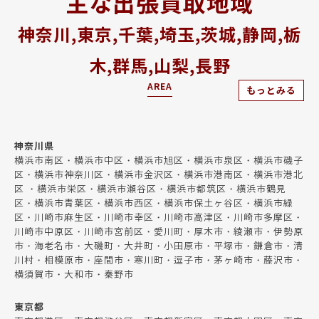
主な出張買取地域
神奈川,東京,千葉,埼玉,茨城,静岡,栃
木,群馬,山梨,長野
AREA
もっとみる
神奈川県
横浜市南区・横浜市中区・横浜市旭区・横浜市泉区・横浜市磯子
区・横浜市神奈川区・横浜市金沢区・横浜市港南区・横浜市港北
区 ・横浜市栄区・横浜市瀬谷区・横浜市都筑区・横浜市鶴見
区・横浜市青葉区・横浜市西区・横浜市保土ヶ谷区・横浜市緑
区・川崎市麻生区・川崎市幸区・川崎市高津区・川崎市多摩区・
川崎市中原区・川崎市宮前区・愛川町・厚木市・綾瀬市・伊勢原
市・海老名市・大磯町・大井町・小田原市・平塚市・鎌倉市・清
川村・相模原市・座間市・寒川町・逗子市・茅ヶ崎市・藤沢市・
横須賀市・大和市・秦野市
東京都