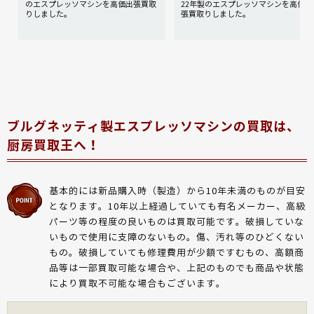
取
のエスプレッソマシンを高価出張買取
22年製のエスプレッソマシンを高価出
りしました。
張買取りしました。
ブルグネッティ製エスプレッソマシンの買取は、
厨房買取王へ！
基本的には新品購入時（製造）から10年未満のものが目安
となります。10年以上経過していても有名メーカー、高級
パーツ等の程度の良いものは買取可能です。破損していな
いもので使用に支障のないもの。傷、汚れ等のひどくない
もの。破損していても修理費用が少額ですむもの、高額商
品等は一部買取可能な場合や、上記のものでも商品や状態
により買取不可能な場合もございます。