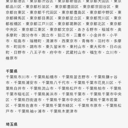
東京都港区・東京都渋谷区・東京都新宿区・東京都大田区・東京
都品川区・東京都杉並区・ 東京都墨田区・東京都世田谷区・東
京都台東区・東京都千代田区・東京都豊島区・東京都中野区・東
京都練馬区・東京都目黒区・東京都足立区・東京都荒川区・東京
都板橋区・東京都江戸川区・東京都葛飾区・東京都北区・東京都
中央区・東京都江東区・東京都文京区・あきる野市・稲城市・奥
多摩町・国分寺市・国立市・狛江市・三鷹市・小金井市・小平
市・昭島市・瑞穂町・清瀬市・西東京市・青梅市・羽村市・多摩
市・町田市・調布市・東久留米市・東村山市・東大和市・日の出
町・日野市・八王子市・府中市・武蔵村山市・福生市・立川市・
檜原市
千葉県
千葉県市川市・千葉県船橋市・千葉県習志野市・千葉県鎌ヶ谷
市・千葉県浦安市・千葉県八千代市・千葉県千葉市花見川区・千
葉県白井市・千葉県流山市・千葉県松戸市・千葉県柏市・千葉県
千葉市稲毛区・千葉県美浜市・千葉県千葉市・千葉県千葉市中央
区・千葉県四街道市・千葉県千葉市中央区・千葉県千葉市若葉
区・千葉県佐倉市・千葉県千葉市緑区・千葉県市原市・千葉県松
戸市・千葉県袖ヶ浦市・千葉県木更津市
埼玉県