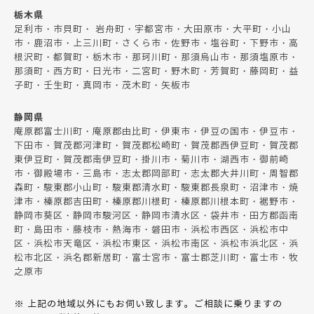
栃木県
足利市・市貝町・ 岩舟町・宇都宮市・大田原市・大平町・小山
市・鹿沼市・上三川町・さくら市・佐野市・塩谷町・下野市・高
根沢町・都賀町・栃木市・那珂川町・那須烏山市・那須塩原市・
那須町・西方町・日光市・二宮町・野木町・芳賀町・藤岡町・益
子町・壬生町・真岡市・茂木町・矢板市
静岡県
庵原郡富士川町・庵原郡由比町・伊東市・伊豆の国市・伊豆市・
下田市・賀茂郡河津町・賀茂郡松崎町・賀茂郡西伊豆町・賀茂郡
東伊豆町・賀茂郡南伊豆町・掛川市・菊川市・湖西市・御前崎
市・御殿場市・三島市・志太郡岡部町・志太郡大井川町・周智郡
森町・駿東郡小山町・駿東郡清水町・駿東郡長泉町・沼津市・焼
津市・榛原郡吉田町・榛原郡川根町・榛原郡川根本町・裾野市・
静岡市葵区・静岡市駿河区・静岡市清水区・袋井市・田方郡函南
町・島田市・藤枝市・熱海市・磐田市・浜松市西区・浜松市中
区・浜松市天竜区・浜松市東区・浜松市南区・浜松市浜北区・浜
松市北区・浜名郡新居町・富士宮市・富士郡芝川町・富士市・牧
之原市
※ 上記の地域以外にもお伺い致します。ご相談に乗りますの