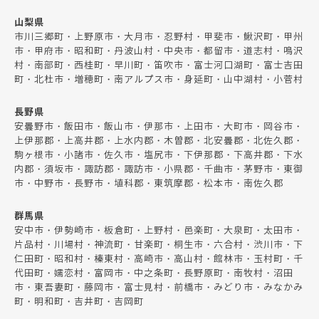
山梨県
市川三郷町・上野原市・大月市・忍野村・甲斐市・鰍沢町・甲州
市・甲府市・昭和町・丹波山村・中央市・都留市・道志村・鳴沢
村・南部町・西桂町・早川町・笛吹市・富士河口湖町・富士吉田
町・北杜市・増穂町・南アルプス市・身延町・山中湖村・小菅村
長野県
安曇野市・飯田市・飯山市・伊那市・上田市・大町市・岡谷市・
上伊那郡・上高井郡・上水内郡・木曽郡・北安曇郡・北佐久郡・
駒ヶ根市・小諸市・佐久市・塩尻市・下伊那郡・下高井郡・下水
内郡・須坂市・諏訪郡・諏訪市・小県郡・千曲市・茅野市・東御
市・中野市・長野市・埴科郡・東筑摩郡・松本市・南佐久郡
群馬県
安中市・伊勢崎市・板倉町・上野村・邑楽町・大泉町・太田市・
片品村・川場村・神流町・甘楽町・桐生市・六合村・渋川市・下
仁田町・昭和村・榛東村・高崎市・高山村・館林市・玉村町・千
代田町・嬬恋村・富岡市・中之条町・長野原町・南牧村・沼田
市・東吾妻町・藤岡市・富士見村・前橋市・みどり市・みなかみ
町・明和町・吉井町・吉岡町