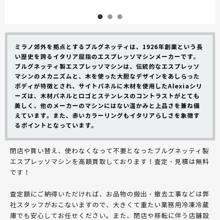
ミラノ郊外を拠点とするブルグネッティは、1926年創業という長
い歴史を誇るイタリア屈指のエスプレッソマシンメーカーです。
ブルグネッティ製エスプレッソマシンは、伝統的なエスプレッソ
マシンのメカニズムと、木を使った大胆なデザインをあしらった
ボディが特徴とされ、サイトパネルに木材を使用したAlexiaシリ
ーズは、木材パネルとロゴとステンレスのコントラストがとても
美しく、他のメーカーのマシンにはない温かみと上品さを兼ね備
えています。また、赤いカラーリングもイタリアらしさを象徴す
るポイントとなっています。
閉店や買い替え、使わなくなって不要となったブルグネッティ製
エスプレッソマシンを高額買取しております！査定・見積は無料
です！
査定額にご納得いただければ、お品物の搬出・撤去工事などは弊
社スタッフがおこないますので、大きくて重たい業務用冷凍冷蔵
庫でも安心してお任せください。また、閉店や移転に伴う店舗設