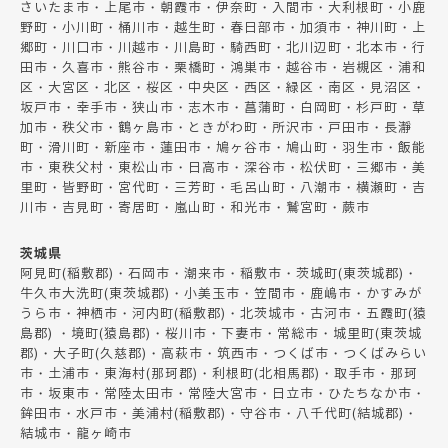
さいたま市・上尾市・朝霞市・伊奈町・入間市・大利根町・小鹿
野町・小川町・桶川市・越生町・春日部市・加須市・神川町・上
郷町・川口市・川越市・川島町・騎西町・北川辺町・北本市・行
田市・久喜市・熊谷市・栗橋町・鴻巣市・越谷市・岩槻区・浦和
区・大宮区・北区・桜区・中央区・西区・緑区・南区・見沼区・
坂戸市・幸手市・狭山市・志木市・菖蒲町・白岡町・杉戸町・草
加市・秩父市・鶴ヶ島市・ときがわ町・所沢市・戸田市・長瀞
町・滑川町・新座市・蓮田市・鳩ヶ谷市・鳩山町・羽生市・飯能
市・東秩父村・東松山市・日高市・深谷市・松伏町・三郷市・美
里町・皆野町・宮代町・三芳町・毛呂山町・八潮市・横瀬町・吉
川市・吉見町・寄居町・嵐山町・和光市・鷲宮町・蕨市
茨城県
阿見町(稲敷郡)・石岡市・潮来市・稲敷市・茨城町(東茨城郡)・
牛久市大洗町(東茨城郡)・小美玉市・笠間市・鹿嶋市・かすみが
うら市・神栖市・河内町(稲敷郡)・北茨城市・古河市・五霞町(猿
島郡) ・境町(猿島郡)・桜川市・下妻市・常総市・城里町(東茨城
郡)・大子町(久慈郡)・高萩市・筑西市・つくば市・つくばみらい
市・土浦市・東海村(那珂郡)・利根町(北相馬郡)・取手市・那珂
市・坂東市・常陸太田市・常陸大宮市・日立市・ひたちなか市・
鉾田市・水戸市・美浦村(稲敷郡)・守谷市・八千代町(結城郡)・
結城市・龍ヶ崎市