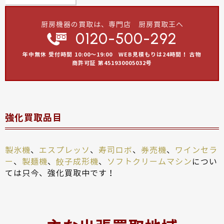
厨房機器の買取は、専門店 厨房買取王へ
0120-500-292
年中無休 受付時間 10:00～19:00 WEB見積もりは24時間！ 古物
商許可証 第451930005032号
強化買取品目
製氷機
、
エスプレッソ
、
寿司ロボ
、
券売機
、
ワインセラ
ー
、
製麺機
、
餃子成形機
、
ソフトクリームマシン
につい
ては只今、強化買取中です！