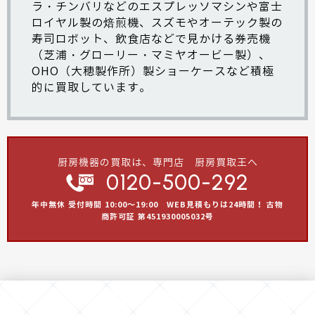
ラ・チンバリ
などの
エスプレッソマシン
や富士
ロイヤル製の
焙煎機
、
スズモ
や
オーテック
製の
寿司ロボット
、飲食店などで見かける
券売機
（
芝浦・グローリー・マミヤオービー製
）、
OHO（大穂製作所）製ショーケース
など積極
的に買取しています。
厨房機器の買取は、専門店 厨房買取王へ
0120-500-292
年中無休 受付時間 10:00～19:00 WEB見積もりは24時間！ 古物
商許可証 第451930005032号