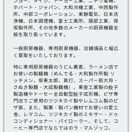
ンヨー、タイジ、トーヨー工業、ニチワ電機、
ホバート・ジャパン、大和冷機工業、中西製作
所、中部コーポレーション、東静電気、日本洗
浄機、日本調理機、富士工業所、服部工業、保
坂製作所、その他多数のメーカーの
厨房機器
全
般を取り扱っています。
一般厨房機器、専用厨房機器、店舗備品と幅広
く買取をいたしております。
特に専用厨房機器のうどん蕎麦、ラーメン店で
お使いの
製麺機
（
めんでる
・
大和製作所製
リ
ッチメン
、
坂東太郎
、
真打、スーパー若大将
・
さぬき製麺
・
大成製麺機
）、
東亜工業製の餃子
製造機
や
トーセー全自動型餃子成形機
、ピザ専
門店でご使用のツジキカイ製やレムコム製の
ピ
ザ窯
、また、製菓・製パン機材でお使いの
愛工
舎、レマコム、ツジキカイ製のミキサー
・ドゥ
コンディショナー・パイローラー、そして、コ
ーヒー専門店でならではの
ラ・マルゾッコ
、