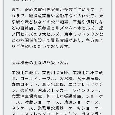
また、安心の取引先実績が多数ございます。こ
れまで、経済産業省や金融庁などの官公庁、東
京駅や渋谷駅などの公共施設、三越や伊勢丹な
どの百貨店、表参道ヒルズや六本木ヒルズ、虎
ノ門ヒルズの３大ヒルズ、東京ミッドタウンな
どの各関係施設内で買取実績があり、各方面よ
りご信頼いただいております。
厨房機器の主な取り扱い製品
業務用冷蔵庫
、
業務用冷凍庫
、
業務用冷凍冷蔵
庫
、
コールドテーブル
、
製氷機
、
食器洗浄機
、
寿司ロボット
、
真空包装機
、
エスプレッソマシ
ン
、
焙煎機
、
冷凍ストッカー
、
ワインセラー
、
食器消毒保管庫
、包丁まな板殺菌庫、
ショーケ
ース
、
冷蔵ショーケース、冷凍ショーケース
、
ネタケース
、業務用炊飯器、
ケーキショーケー
ス
、
エスプレッソコーヒーマシン
、ガスフライ