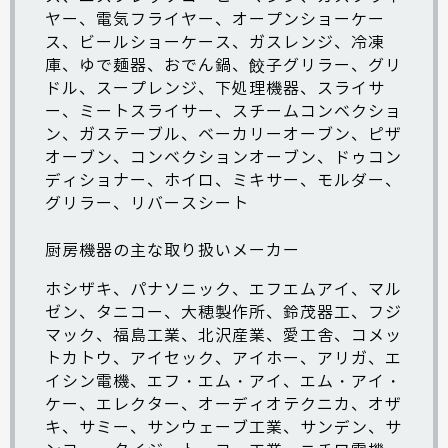
ヤー、電気フライヤー、オープンショーケー
ス、ビールショーケース、ガスレンジ、
冷凍
庫
、ゆで麺器、
おでん鍋
、餃子グリラー、グリ
ドル、スープレンジ、下処理機器、
スライサ
ー
、
ミートスライサー
、
スチームコンベクショ
ン
、ガステーブル、ベーカリーオーブン、ピザ
オーブン、
コンベクションオーブン
、
ドゥコン
ディショナー
、
ホイロ
、
ミキサー
、
モルダー
、
グリラー
、リバースシート
厨房機器の主な取り扱いメーカー
ホシザキ
、
パナソニック
、エフエムアイ、
マル
ゼン
、タニコー、
大穂製作所
、
鈴茂器工
、
フジ
マック
、
福島工業
、
北沢産業
、
愛工舎
、コメッ
トカトウ、アイセック、アイホー、アリガ、エ
イシン電機、エフ・エム・アイ、エム・アイ・
ケー、エレクター、オーディオテクニカ、オザ
キ、サミー、サンウェーブ工業、
サンデン
、サ